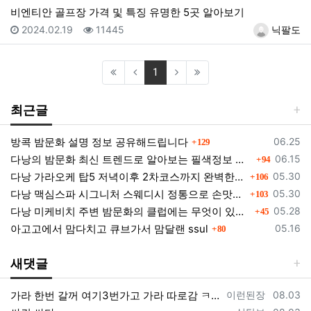
비엔티안 골프장 가격 및 특징 유명한 5곳 알아보기
등록일
조회
등록자
2024.02.19
11445
닉팔도
(current)
1
최근글
댓글
등록일
방콕 밤문화 설명 정보 공유해드립니다
06.25
129
댓글
등록일
다낭의 밤문화 최신 트렌드로 알아보는 필색정보 모음
06.15
94
댓글
등록일
다낭 가라오케 탑5 저녁이후 2차코스까지 완벽한곳들 소개
05.30
106
댓글
등록일
다낭 맥심스파 시그니처 스웨디시 정통으로 손맛을 느껴보세요.
05.30
103
댓글
등록일
다낭 미케비치 주변 밤문화의 클럽에는 무엇이 있을까?
05.28
45
댓글
등록일
아고고에서 맘다치고 큐브가서 맘달랜 ssul
05.16
80
새댓글
등록자
등록일
가라 한번 갈꺼 여기3번가고 가라 따로감 ㅋㅋ
이런된장
08.03