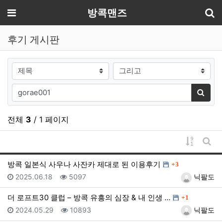
기
메뉴
방콕맨즈
후기 게시판
검색대상
검색어
검색
전체
3
/ 1 페이지
게시물 
게시
댓글
방콕 일본식 사우나 사잔카 제대로 된 이용후기
3
등록일
조회
등록자
2025.06.18
5097
닉팔도
댓글
더 로프트30 클럽 – 방콕 유흥의 심장 & 내 인생 …
1
등록일
조회
등록자
2024.05.29
10893
닉팔도