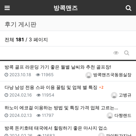
기
메뉴
방콕맨즈
후기 게시판
전체
181
/ 3 페이지
조회순 
게시
방콕 골프 라운딩 가기 좋은 월별 날씨와 추천 골프장!
등록일
조회
등록자
2023.10.18
11965
방콕맨즈국동원실장
댓글
다낭 남성 전용 스파 이용 꿀팁 및 업체 별 특징
2
등록일
조회
등록자
2024.02.16
11954
고병규
하노이 에코걸 이용하는 방법 및 특징 가격 업체 고르는…
등록일
조회
등록자
2024.02.13
11797
다짱랜드
방콕 돈키호테 태국에서 힐링하기 좋은 마사지 업소
등록일
조회
등록자
2024.02.26
11683
파이팅간지남