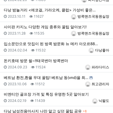
다낭 밤놀거리 <에코걸, 가라오케, 클럽> 가성비 좋은…
등록일
조회
등록자
2023.10.11
11627
방콕맨즈국동원실장
사이판 카지노 다양한 게임 종류와 꿀팁 알아보기!
등록일
조회
등록자
2023.11.28
11535
방콕맨즈국동원실장
입소문만으로 맛집이 된 방콕 밤문화 뉴 메카 아모르88…
등록일
조회
등록자
2024.02.04
11532
다낭좋아
돈키호테 방문 썰~!!태국변마 방콕변마
등록일
조회
등록자
2024.09.23
11524
파라다이스
베트남 환전,환율 우대 꿀팁! 베트남 동(vnd)을 최…
등록일
조회
등록자
2023.10.06
11512
최고관리자
비엔티안 골프장 가격 및 특징 유명한 5곳 알아보기
등록일
조회
등록자
2024.02.19
11439
닉팔도
댓글
다낭 남성전용마사지 나만 알고 싶던 꿀팁 공유
1