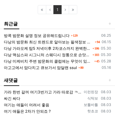
(current)
1
최근글
댓글
등록일
방콕 밤문화 설명 정보 공유해드립니다
06.25
129
댓글
등록일
다낭의 밤문화 최신 트렌드로 알아보는 필색정보 모음
06.15
94
댓글
등록일
다낭 가라오케 탑5 저녁이후 2차코스까지 완벽한곳들 소개
05.30
106
댓글
등록일
다낭 맥심스파 시그니처 스웨디시 정통으로 손맛을 느껴보세요.
05.30
103
댓글
등록일
다낭 미케비치 주변 밤문화의 클럽에는 무엇이 있을까?
05.28
45
댓글
등록일
아고고에서 맘다치고 큐브가서 맘달랜 ssul
05.16
80
새댓글
등록자
등록일
가라 한번 갈꺼 여기3번가고 가라 따로감 ㅋㅋ
이런된장
08.03
등록자
등록일
싸긴 싸다
식탁보
08.03
등록자
등록일
여기는 애들이 어려서 좋음
보틀바틀
08.03
등록자
등록일
여기 애들은 2차가 안되죠 ?
핫초코
08.03