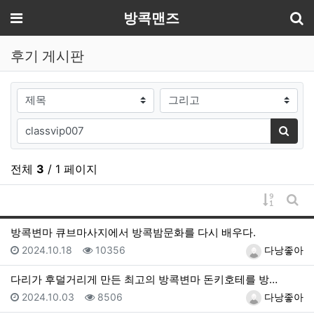
기
메뉴
방콕맨즈
후기 게시판
검색대상
검색어
검색
전체
3
/ 1 페이지
게시물 
게시
방콕변마 큐브마사지에서 방콕밤문화를 다시 배우다.
등록일
조회
등록자
2024.10.18
10356
다낭좋아
다리가 후덜거리게 만든 최고의 방콕변마 돈키호테를 방…
등록일
조회
등록자
2024.10.03
8506
다낭좋아