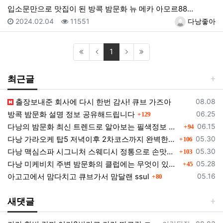
입소문만으로 맛집이 된 방콕 밤문화 뉴 메카 아모르88…
등록일
조회
등록자
2024.02.04
11551
다낭좋아
(current)
1
최근글
등록일
출장보내준 회사에 다시 한번 감사! 큐브 가즈아
08.08
댓글
등록일
방콕 밤문화 설명 정보 공유해드립니다
06.25
129
댓글
등록일
다낭의 밤문화 최신 트렌드로 알아보는 필색정보 모음
06.15
94
댓글
등록일
다낭 가라오케 탑5 저녁이후 2차코스까지 완벽한곳들 소개
05.30
106
댓글
등록일
다낭 맥심스파 시그니처 스웨디시 정통으로 손맛을 느껴보세요.
05.30
103
댓글
등록일
다낭 미케비치 주변 밤문화의 클럽에는 무엇이 있을까?
05.28
45
댓글
등록일
아고고에서 맘다치고 큐브가서 맘달랜 ssul
05.16
80
새댓글