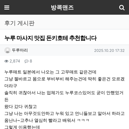
기
메뉴
방콕맨즈
후기 게시판
누루 마사지 맛집 돈키호테 추천합니다
작성자 정보
작성
작성일
두루마리
2025.10.20 17:32
컨텐츠 정보
조회
댓글
2,874
8
본문
누루매트 일본에서 나오는 그 고무매트 같은건데
그냥 젤바르고 몸으로 부비부비 해주는건데 딱히 좋은건 모르겠
더라구
솔직히 귀찮아서 나는 업체가도 누루코스있어도 굳이 안했었거
든
왔다 갔다 귀찮고
그냥 나는 아무것도안하고 누워 있고 언니들보고 알아서 하라고
옴난나~고추나 열심히 빨라고 배워서 ㅋㅋㅋ
그렇게 이용했는데