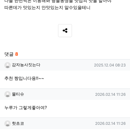
다들 한번씩은 이용해봐 형들동생들 맛집의 맛을 알아야
따른데가 맛있는지 안맛있는지 알수있을테니
SNS 공유
관련자료
댓글
8
감자농사짓는다님의 댓글
작성일
감자농사짓는다
2025.12.04 08:23
추천 짱입니다용!!~~
물티슈님의 댓글
작성일
물티슈
2026.02.14 11:26
누루가 그렇게좋아여?
핫초코님의 댓글
작성일
핫초코
2026.02.14 11:26