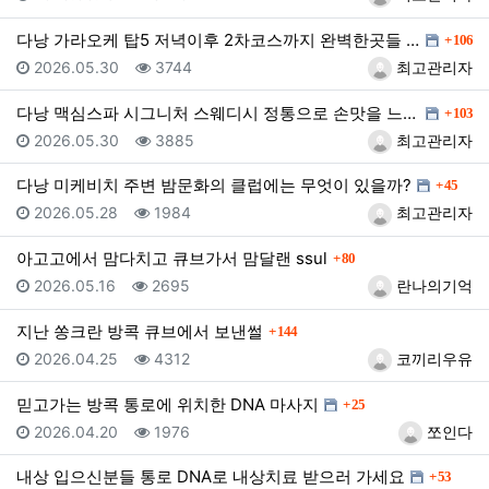
댓글
다낭 가라오케 탑5 저녁이후 2차코스까지 완벽한곳들 소…
106
등록일
조회
등록자
2026.05.30
3744
최고관리자
댓글
다낭 맥심스파 시그니처 스웨디시 정통으로 손맛을 느껴보…
103
등록일
조회
등록자
2026.05.30
3885
최고관리자
댓글
다낭 미케비치 주변 밤문화의 클럽에는 무엇이 있을까?
45
등록일
조회
등록자
2026.05.28
1984
최고관리자
댓글
아고고에서 맘다치고 큐브가서 맘달랜 ssul
80
등록일
조회
등록자
2026.05.16
2695
란나의기억
댓글
지난 쏭크란 방콕 큐브에서 보낸썰
144
등록일
조회
등록자
2026.04.25
4312
코끼리우유
댓글
믿고가는 방콕 통로에 위치한 DNA 마사지
25
등록일
조회
등록자
2026.04.20
1976
쪼인다
댓글
내상 입으신분들 통로 DNA로 내상치료 받으러 가세요
53