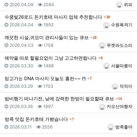
등록일
조회
등록자
2026.04.09
2564
위피
댓글
수쿰빛26로드 돈키호테 마사지 업체 추천합니다
30
등록일
조회
등록자
2026.04.04
1992
수원폭격기
댓글
깨끗한 시설,귀요미 관리사들이 있는 큐브
18
등록일
조회
등록자
2026.04.03
1758
푸켓파도소리
댓글
예약을 따로 할필요없이 그냥 고고하면됩니다
9
등록일
조회
등록자
2026.03.30
1488
서울따릉이
댓글
믿고가는 DNA 마사지 오늘도 홈런~~
7
등록일
조회
등록자
2026.03.29
1703
끽끽이
댓글
밤비행기 떠나기전, 낮에 강력한 한방이 필요할때 큐브
14
등록일
조회
등록자
2026.03.26
1897
카오산여행자
댓글
방콕 맛집 돈키호테 가봤습니다
7
등록일
조회
등록자
2026.03.11
2556
방콕좋아