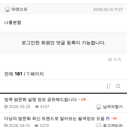
라면스프님의 댓글
작성일
라면스프
2026.02.14 11:27
나흥분함
로그인한 회원만 댓글 등록이 가능합니다.
목록
전체
181
/ 1 페이지
게시물 
게시
댓글
방콕 밤문화 설명 정보 공유해드립니다
129
등록일
조회
등록자
2026.06.25
4107
남국의향기
댓글
다낭의 밤문화 최신 트렌드로 알아보는 필색정보 모음
94
등록일
조회
등록자
2026.06.15
3270
최고관리자