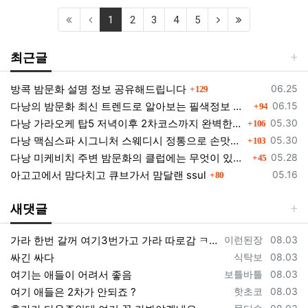
(current)
(next)
(last)
1
2
3
4
5
최근글
댓글
등록일
방콕 밤문화 설명 정보 공유해드립니다
06.25
129
댓글
등록일
다낭의 밤문화 최신 트렌드로 알아보는 필색정보 모음
06.15
94
댓글
등록일
다낭 가라오케 탑5 저녁이후 2차코스까지 완벽한곳들 소개
05.30
106
댓글
등록일
다낭 맥심스파 시그니처 스웨디시 정통으로 손맛을 느껴보세요.
05.30
103
댓글
등록일
다낭 미케비치 주변 밤문화의 클럽에는 무엇이 있을까?
05.28
45
댓글
등록일
아고고에서 맘다치고 큐브가서 맘달랜 ssul
05.16
80
새댓글
등록자
등록일
가라 한번 갈꺼 여기3번가고 가라 따로감 ㅋㅋ
이런된장
08.03
등록자
등록일
싸긴 싸다
식탁보
08.03
등록자
등록일
여기는 애들이 어려서 좋음
보틀바틀
08.03
등록자
등록일
여기 애들은 2차가 안되죠 ?
핫초코
08.03
등록자
등록일