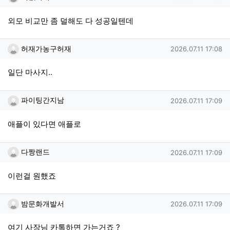
외모 비교만 좀 덜해도 다 성공일텐데
허재가농구허재님의 댓글
작성일
허재가농구허재
2026.07.11 17:08
일단 마사지..
파이팅간지남님의 댓글
작성일
파이팅간지남
2026.07.11 17:09
애플이 있다면 애플로
다짱랜드님의 댓글
작성일
다짱랜드
2026.07.11 17:09
이런걸 원했죠
밤문화개발서님의 댓글
작성일
밤문화개발서
2026.07.11 17:09
여기 사장님 카톡하면 가는거죠 ?