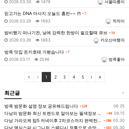
등록일
조회
등록자
2026.03.30
1479
서울따릉이
댓글
믿고가는 DNA 마사지 오늘도 홈런~~
7
등록일
조회
등록자
2026.03.29
1693
끽끽이
댓글
밤비행기 떠나기전, 낮에 강력한 한방이 필요할때 큐브
14
등록일
조회
등록자
2026.03.26
1883
카오산여행자
댓글
방콕 맛집 돈키호테 가봤습니다
7
등록일
조회
등록자
2026.03.11
2546
방콕좋아
(current)
(next)
(last)
1
2
3
4
5
최근글
댓글
등록일
방콕 밤문화 설명 정보 공유해드립니다
06.25
129
댓글
등록일
다낭의 밤문화 최신 트렌드로 알아보는 필색정보 모음
06.15
94
댓글
등록일
다낭 가라오케 탑5 저녁이후 2차코스까지 완벽한곳들 소개
05.30
106
댓글
등록일
다낭 맥심스파 시그니처 스웨디시 정통으로 손맛을 느껴보세요.
05.30
103