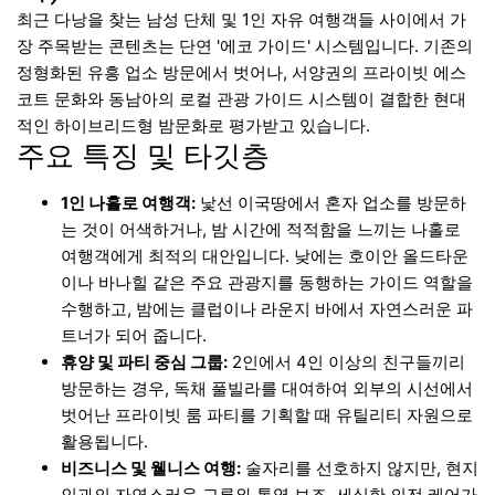
최근 다낭을 찾는 남성 단체 및 1인 자유 여행객들 사이에서 가
장 주목받는 콘텐츠는 단연 '에코 가이드' 시스템입니다. 기존의
정형화된 유흥 업소 방문에서 벗어나, 서양권의 프라이빗 에스
코트 문화와 동남아의 로컬 관광 가이드 시스템이 결합한 현대
적인 하이브리드형 밤문화로 평가받고 있습니다.
주요 특징 및 타깃층
1인 나홀로 여행객:
낯선 이국땅에서 혼자 업소를 방문하
는 것이 어색하거나, 밤 시간에 적적함을 느끼는 나홀로
여행객에게 최적의 대안입니다. 낮에는 호이안 올드타운
이나 바나힐 같은 주요 관광지를 동행하는 가이드 역할을
수행하고, 밤에는 클럽이나 라운지 바에서 자연스러운 파
트너가 되어 줍니다.
휴양 및 파티 중심 그룹:
2인에서 4인 이상의 친구들끼리
방문하는 경우, 독채 풀빌라를 대여하여 외부의 시선에서
벗어난 프라이빗 룸 파티를 기획할 때 유틸리티 자원으로
활용됩니다.
비즈니스 및 웰니스 여행:
술자리를 선호하지 않지만, 현지
인과의 자연스러운 교류와 통역 보조, 세심한 의전 케어가