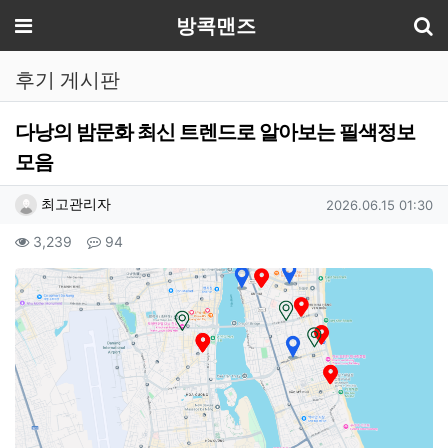
기
메뉴
방콕맨즈
후기 게시판
다낭의 밤문화 최신 트렌드로 알아보는 필색정보
모음
작성자 정보
작성
작성일
최고관리자
2026.06.15 01:30
컨텐츠 정보
조회
댓글
3,239
94
본문