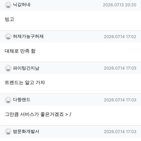
닉값허네님의 댓글
작성일
닉값허네
2026.07.13 20:20
빙고
허재가농구허재님의 댓글
작성일
허재가농구허재
2026.07.14 17:02
대채로 만족 함
파이팅간지남님의 댓글
작성일
파이팅간지남
2026.07.14 17:03
트렌드는 알고 가자
다짱랜드님의 댓글
작성일
다짱랜드
2026.07.14 17:03
그만큼 서비스가 좋은거겠죠 > /
밤문화개발서님의 댓글
작성일
밤문화개발서
2026.07.14 17:03