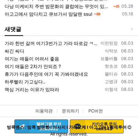
댓글
등록일
다낭 미케비치 주변 밤문화의 클럽에는 무엇이 있을까?
05.28
45
댓글
등록일
아고고에서 맘다치고 큐브가서 맘달랜 ssul
05.16
80
새댓글
등록자
등록일
가라 한번 갈꺼 여기3번가고 가라 따로감 ㅋㅋ
이런된장
08.03
등록자
등록일
싸긴 싸다
식탁보
08.03
등록자
등록일
여기는 애들이 어려서 좋음
보틀바틀
08.03
등록자
등록일
여기 애들은 2차가 안되죠 ?
핫초코
08.03
등록자
등록일
휴가가 다음주인데 여기 꼭 가봐야겠네요
물티슈
08.03
등록자
등록일
하루빨리 가고싶다..
고병규
08.03
등록자
등록일
맥심 거리는 이유가 있떠라
이형석
08.03
이용약관
문의하기
PC버전
텔레그램 문의
카카오톡 문의
방콕맨즈 : 방콕 밤문화 I 마사지 I 가라오케 I 아고고바 I 황제투어
bkk5432
bkk543
All rights reserved.