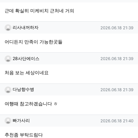
근데 확실히 미케비치 근처네 거의
리사내꺼하자님의 댓글
작성일
리사내꺼하자
2026.06.18 21:39
어디든지 만족이 가능한곳들
28사단에이스님의 댓글
작성일
28사단에이스
2026.06.18 21:39
처음 보는 세상이네요
다낭향수병님의 댓글
작성일
다낭향수병
2026.06.18 21:39
여행때 참고하겠습니다 ㅎ
빠가사리님의 댓글
작성일
빠가사리
2026.06.18 21:40
추천좀 부탁드림다