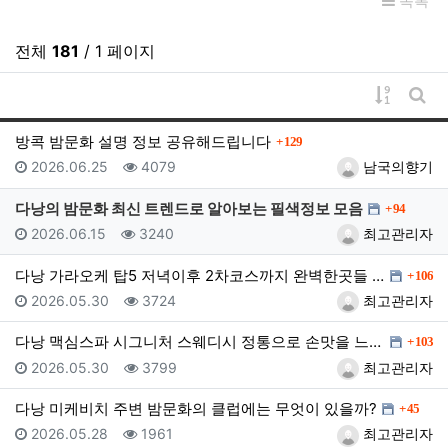
목록
전체
181
/ 1 페이지
게시물 
게시
댓글
방콕 밤문화 설명 정보 공유해드립니다
129
등록일
조회
등록자
2026.06.25
4079
남국의향기
댓글
다낭의 밤문화 최신 트렌드로 알아보는 필색정보 모음
94
등록일
조회
등록자
2026.06.15
3240
최고관리자
댓글
다낭 가라오케 탑5 저녁이후 2차코스까지 완벽한곳들 소…
106
등록일
조회
등록자
2026.05.30
3724
최고관리자
댓글
다낭 맥심스파 시그니처 스웨디시 정통으로 손맛을 느껴보…
103
등록일
조회
등록자
2026.05.30
3799
최고관리자
댓글
다낭 미케비치 주변 밤문화의 클럽에는 무엇이 있을까?
45
등록일
조회
등록자
2026.05.28
1961
최고관리자