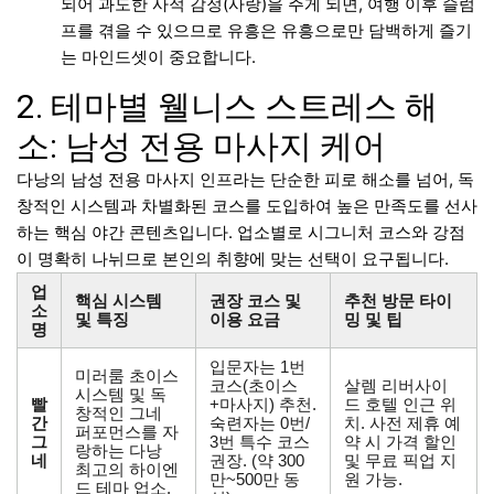
되어 과도한 사적 감정(사랑)을 주게 되면, 여행 이후 슬럼
프를 겪을 수 있으므로 유흥은 유흥으로만 담백하게 즐기
는 마인드셋이 중요합니다.
2. 테마별 웰니스 스트레스 해
소: 남성 전용 마사지 케어
다낭의 남성 전용 마사지 인프라는 단순한 피로 해소를 넘어, 독
창적인 시스템과 차별화된 코스를 도입하여 높은 만족도를 선사
하는 핵심 야간 콘텐츠입니다. 업소별로 시그니처 코스와 강점
이 명확히 나뉘므로 본인의 취향에 맞는 선택이 요구됩니다.
업
핵심 시스템
권장 코스 및
추천 방문 타이
소
및 특징
이용 요금
밍 및 팁
명
입문자는 1번
미러룸 초이스
코스(초이스
살렘 리버사이
시스템 및 독
빨
+마사지) 추천.
드 호텔 인근 위
창적인 그네
간
숙련자는 0번/
치. 사전 제휴 예
퍼포먼스를 자
그
3번 특수 코스
약 시 가격 할인
랑하는 다낭
네
권장. (약 300
및 무료 픽업 지
최고의 하이엔
만~500만 동
원 가능.
드 테마 업소.