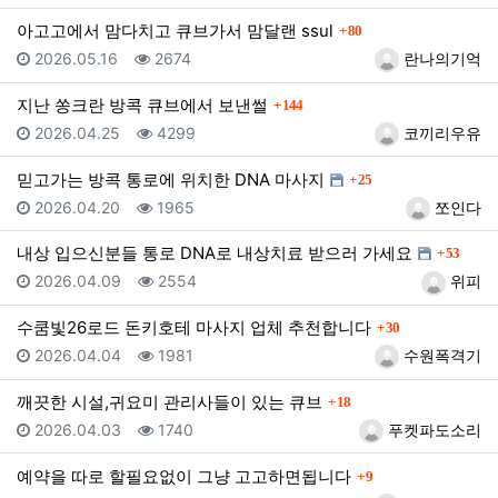
댓글
아고고에서 맘다치고 큐브가서 맘달랜 ssul
80
등록일
조회
등록자
2026.05.16
2674
란나의기억
댓글
지난 쏭크란 방콕 큐브에서 보낸썰
144
등록일
조회
등록자
2026.04.25
4299
코끼리우유
댓글
믿고가는 방콕 통로에 위치한 DNA 마사지
25
등록일
조회
등록자
2026.04.20
1965
쪼인다
댓글
내상 입으신분들 통로 DNA로 내상치료 받으러 가세요
53
등록일
조회
등록자
2026.04.09
2554
위피
댓글
수쿰빛26로드 돈키호테 마사지 업체 추천합니다
30
등록일
조회
등록자
2026.04.04
1981
수원폭격기
댓글
깨끗한 시설,귀요미 관리사들이 있는 큐브
18
등록일
조회
등록자
2026.04.03
1740
푸켓파도소리
댓글
예약을 따로 할필요없이 그냥 고고하면됩니다
9