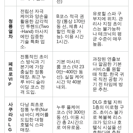
선)
전립선 자극
유로힐 스파 구
케어와 양손을
B코스 적극 권
부지에 위치. 관
청
활용한 감각적
장 (통상 170만
리사 지정 초이
룡
인 투핸드(Two
동 선, 제휴 시
스는 불가능하
열
-Hand) 마사지
할인 적용 가
나 테크닉의 평
차
에만 집중한
능). 이용 시간
균 수준이 매우
기술 특화 업
1시간.
높음.
소.
전통적인 초이
과장된 연출보
스 방식과 기
기본 마사지
페
다 깔끔한 기본
본기에 가장
룸 코스 (약 23
트
서비스를 원할
충실한 정통
0만~400만 동
로
때 적합. 한국 귀
매장. 최근 누
선). 실질 케어
VI
국 직전 공항 가
루 바디 슬라
시간 약 40분
P
기 전 타임에 방
이딩 코스 전
내외.
문 추천.
격 도입.
DLG 호텔 지하
사
다낭 최초로
누루 풀케어
1층의 미로형 구
쿠
정통 누루(Nur
코스 (약 300만
조. 초이스 불가
라
u) 바디 케어를
동 선). 이용 시
로 복불복 리스
D
도입한 대형
간 총 2시간으
크가 있으나 호
L
호텔식 스파
로 여유로움.
텔식 시설을 선
G
매장.
호한다면 추천.