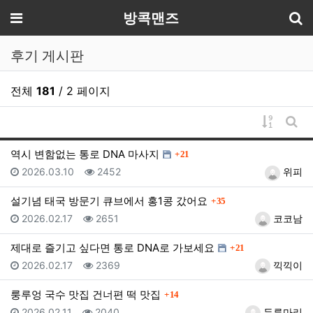
기
메뉴
방콕맨즈
후기 게시판
전체
181
/ 2 페이지
게시물 
게시
댓글
역시 변함없는 통로 DNA 마사지
21
등록일
조회
등록자
2026.03.10
2452
위피
댓글
설기념 태국 방문기 큐브에서 홍1콩 갔어요
35
등록일
조회
등록자
2026.02.17
2651
코코남
댓글
제대로 즐기고 싶다면 통로 DNA로 가보세요
21
등록일
조회
등록자
2026.02.17
2369
끽끽이
댓글
룽루엉 국수 맛집 건너편 떡 맛집
14
등록일
조회
등록자
2026.02.11
2040
두루마리