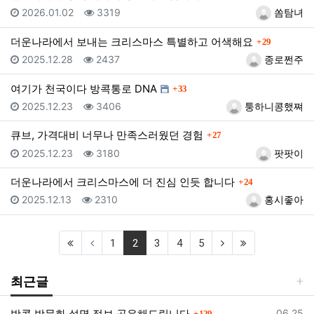
등록일
조회
등록자
2026.01.02
3319
쏨탐녀
댓글
더운나라에서 보내는 크리스마스 특별하고 어색해요
29
등록일
조회
등록자
2025.12.28
2437
종로쩐주
댓글
여기가 천국이다 방콕통로 DNA
33
등록일
조회
등록자
2025.12.23
3406
퉁하니콩했쪄
댓글
큐브, 가격대비 너무나 만족스러웠던 경험
27
등록일
조회
등록자
2025.12.23
3180
팟팟이
댓글
더운나라에서 크리스마스에 더 진심 인듯 합니다
24
등록일
조회
등록자
2025.12.13
2310
홍시좋아
(first)
(current)
(next)
(last)
1
2
3
4
5
최근글
댓글
등록일
방콕 밤문화 설명 정보 공유해드립니다
06.25
129