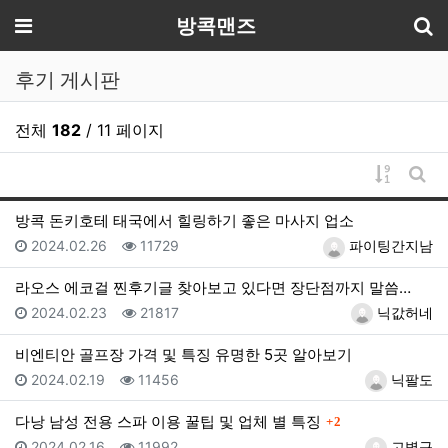
기
메뉴
방콕맨즈
후기 게시판
전체
182
/ 11 페이지
게시물 
게시
방콕 돈키호테 태국에서 힐링하기 좋은 마사지 업소
등록일
조회
등록자
2024.02.26
11729
파이팅간지남
라오스 에코걸 찐후기글 찾아보고 있다면 장단점까지 말씀…
등록일
조회
등록자
2024.02.23
21817
닉값허네
비엔티안 골프장 가격 및 특징 유명한 5곳 알아보기
등록일
조회
등록자
2024.02.19
11456
닉팔도
댓글
다낭 남성 전용 스파 이용 꿀팁 및 업체 별 특징
2
등록일
조회
등록자
2024.02.16
11992
고병규