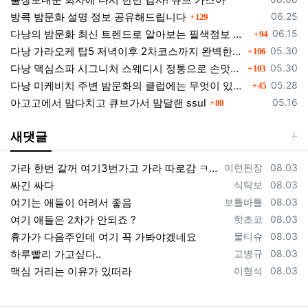
댓글
등록일
방콕 밤문화 설명 정보 공유해드립니다
06.25
129
댓글
등록일
다낭의 밤문화 최신 트렌드로 알아보는 필색정보 모음
06.15
94
댓글
등록일
다낭 가라오케 탑5 저녁이후 2차코스까지 완벽한곳들 소개
05.30
106
댓글
등록일
다낭 맥심스파 시그니처 스웨디시 정통으로 손맛을 느껴보세요.
05.30
103
댓글
등록일
다낭 미케비치 주변 밤문화의 클럽에는 무엇이 있을까?
05.28
45
댓글
등록일
아고고에서 맘다치고 큐브가서 맘달랜 ssul
05.16
80
새댓글
등록자
등록일
가라 한번 갈꺼 여기3번가고 가라 따로감 ㅋㅋ
이런된장
08.03
등록자
등록일
싸긴 싸다
식탁보
08.03
등록자
등록일
여기는 애들이 어려서 좋음
보틀바틀
08.03
등록자
등록일
여기 애들은 2차가 안되죠 ?
핫초코
08.03
등록자
등록일
휴가가 다음주인데 여기 꼭 가봐야겠네요
물티슈
08.03
등록자
등록일
하루빨리 가고싶다..
고병규
08.03
등록자
등록일
맥심 거리는 이유가 있떠라
이형석
08.03