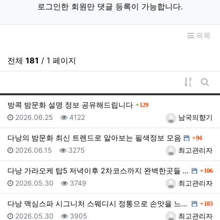
로그인한 회원만 댓글 등록이 가능합니다.
목록
전체
181
/ 1 페이지
게시물 
게시
댓글
방콕 밤문화 설명 정보 공유해드립니다
129
등록일
조회
등록자
2026.06.25
4122
남국의향기
댓글
다낭의 밤문화 최신 트렌드로 알아보는 필색정보 모음
94
등록일
조회
등록자
2026.06.15
3275
최고관리자
댓글
다낭 가라오케 탑5 저녁이후 2차코스까지 완벽한곳들 소…
106
등록일
조회
등록자
2026.05.30
3749
최고관리자
댓글
다낭 맥심스파 시그니처 스웨디시 정통으로 손맛을 느껴보…
103
등록일
조회
등록자
2026.05.30
3905
최고관리자