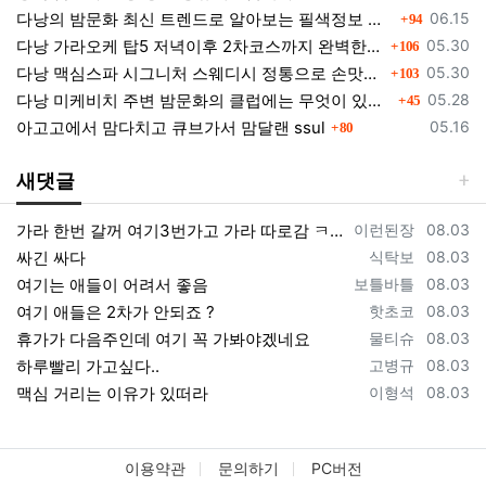
댓글
등록일
다낭의 밤문화 최신 트렌드로 알아보는 필색정보 모음
06.15
94
댓글
등록일
다낭 가라오케 탑5 저녁이후 2차코스까지 완벽한곳들 소개
05.30
106
댓글
등록일
다낭 맥심스파 시그니처 스웨디시 정통으로 손맛을 느껴보세요.
05.30
103
댓글
등록일
다낭 미케비치 주변 밤문화의 클럽에는 무엇이 있을까?
05.28
45
댓글
등록일
아고고에서 맘다치고 큐브가서 맘달랜 ssul
05.16
80
새댓글
등록자
등록일
가라 한번 갈꺼 여기3번가고 가라 따로감 ㅋㅋ
이런된장
08.03
등록자
등록일
싸긴 싸다
식탁보
08.03
등록자
등록일
여기는 애들이 어려서 좋음
보틀바틀
08.03
등록자
등록일
여기 애들은 2차가 안되죠 ?
핫초코
08.03
등록자
등록일
휴가가 다음주인데 여기 꼭 가봐야겠네요
물티슈
08.03
등록자
등록일
하루빨리 가고싶다..
고병규
08.03
등록자
등록일
맥심 거리는 이유가 있떠라
이형석
08.03
이용약관
문의하기
PC버전