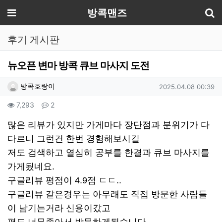
기
메뉴
방콕맨즈
후기 게시판
뉴오픈 변마 방콕 큐브 마사지 도전
작성자 정보
작성
작성일
방콕호랑이
2025.04.08 00:39
컨텐츠 정보
조회
댓글
7,293
2
본문
많은 리뷰가 있지만 가게마다 장단점과 분위기가 다
다르니 그런건 한번 경험해보시길
저도 검색하고 열심히 공부를 한결과 큐브 마사지를
가게됬네요.
구글리뷰 평점이 4.9점 ㄷㄷ..
구글리뷰 같은경우는 아무래도 직접 방문한 사람들
이 남기는거라 신용이갔고