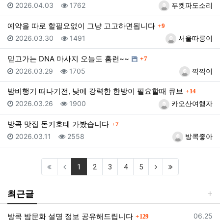
등록일
조회
등록자
2026.04.03
1762
푸켓파도소리
댓글
예약을 따로 할필요없이 그냥 고고하면됩니다
9
등록일
조회
등록자
2026.03.30
1491
서울따릉이
댓글
믿고가는 DNA 마사지 오늘도 홈런~~
7
등록일
조회
등록자
2026.03.29
1705
끽끽이
댓글
밤비행기 떠나기전, 낮에 강력한 한방이 필요할때 큐브
14
등록일
조회
등록자
2026.03.26
1900
카오산여행자
댓글
방콕 맛집 돈키호테 가봤습니다
7
등록일
조회
등록자
2026.03.11
2558
방콕좋아
(current)
(next)
(last)
1
2
3
4
5
최근글
댓글
등록일
방콕 밤문화 설명 정보 공유해드립니다
06.25
129