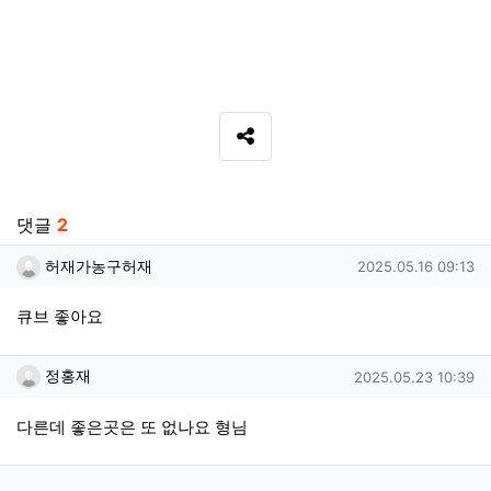
SNS 공유
관련자료
댓글
2
허재가농구허재님의 댓글
작성일
허재가농구허재
2025.05.16 09:13
큐브 좋아요
정홍재님의 댓글
작성일
정홍재
2025.05.23 10:39
다른데 좋은곳은 또 없나요 형님