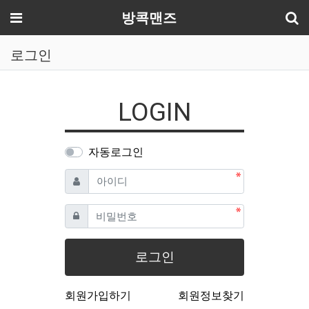
기
메뉴
방콕맨즈
로그인
LOGIN
자동로그인
필수
아이디
필수
비밀번호
로그인
회원가입하기
회원정보찾기