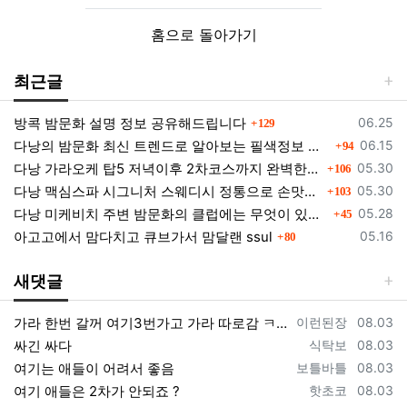
홈으로 돌아가기
최근글
댓글
등록일
방콕 밤문화 설명 정보 공유해드립니다
06.25
129
댓글
등록일
다낭의 밤문화 최신 트렌드로 알아보는 필색정보 모음
06.15
94
댓글
등록일
다낭 가라오케 탑5 저녁이후 2차코스까지 완벽한곳들 소개
05.30
106
댓글
등록일
다낭 맥심스파 시그니처 스웨디시 정통으로 손맛을 느껴보세요.
05.30
103
댓글
등록일
다낭 미케비치 주변 밤문화의 클럽에는 무엇이 있을까?
05.28
45
댓글
등록일
아고고에서 맘다치고 큐브가서 맘달랜 ssul
05.16
80
새댓글
등록자
등록일
가라 한번 갈꺼 여기3번가고 가라 따로감 ㅋㅋ
이런된장
08.03
등록자
등록일
싸긴 싸다
식탁보
08.03
등록자
등록일
여기는 애들이 어려서 좋음
보틀바틀
08.03
등록자
등록일
여기 애들은 2차가 안되죠 ?
핫초코
08.03