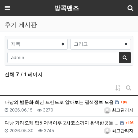
기
메뉴
방콕맨즈
후기 게시판
검색대상
검색어
검색
전체
7
/ 1 페이지
게시물 
게시
댓글
다낭의 밤문화 최신 트렌드로 알아보는 필색정보 모음
94
등록일
조회
등록자
2026.06.15
3270
최고관리자
댓글
다낭 가라오케 탑5 저녁이후 2차코스까지 완벽한곳들 소…
106
등록일
조회
등록자
2026.05.30
3745
최고관리자