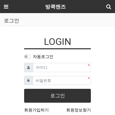
기
메뉴
방콕맨즈
로그인
LOGIN
자동로그인
필수
아이디
필수
비밀번호
로그인
회원가입하기
회원정보찾기