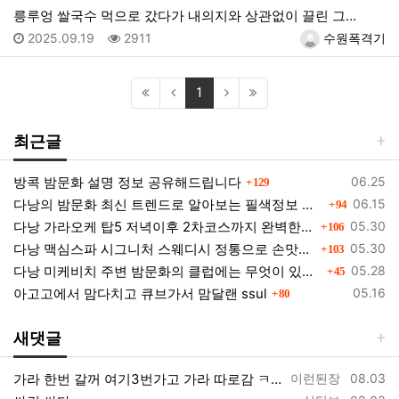
릉루엉 쌀국수 먹으로 갔다가 내의지와 상관없이 끌린 그…
등록일
조회
등록자
2025.09.19
2911
수원폭격기
(current)
1
최근글
댓글
등록일
방콕 밤문화 설명 정보 공유해드립니다
06.25
129
댓글
등록일
다낭의 밤문화 최신 트렌드로 알아보는 필색정보 모음
06.15
94
댓글
등록일
다낭 가라오케 탑5 저녁이후 2차코스까지 완벽한곳들 소개
05.30
106
댓글
등록일
다낭 맥심스파 시그니처 스웨디시 정통으로 손맛을 느껴보세요.
05.30
103
댓글
등록일
다낭 미케비치 주변 밤문화의 클럽에는 무엇이 있을까?
05.28
45
댓글
등록일
아고고에서 맘다치고 큐브가서 맘달랜 ssul
05.16
80
새댓글
등록자
등록일
가라 한번 갈꺼 여기3번가고 가라 따로감 ㅋㅋ
이런된장
08.03