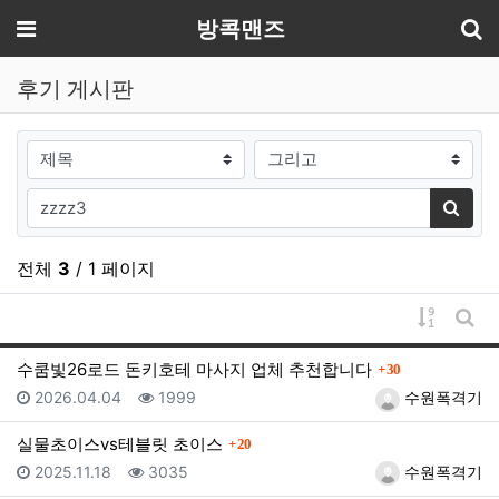
기
메뉴
방콕맨즈
후기 게시판
검색대상
검색어
검색
전체
3
/ 1 페이지
게시물 
게시
댓글
수쿰빛26로드 돈키호테 마사지 업체 추천합니다
30
등록일
조회
등록자
2026.04.04
1999
수원폭격기
댓글
실물초이스vs테블릿 초이스
20
등록일
조회
등록자
2025.11.18
3035
수원폭격기