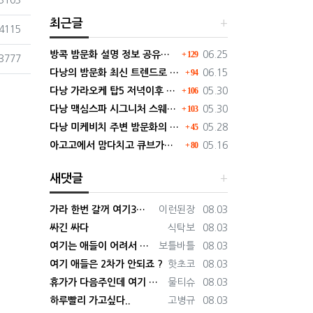
최근글
조회
4115
댓글
등록일
방콕 밤문화 설명 정보 공유해드립니다
129
06.25
조회
3777
댓글
등록일
다낭의 밤문화 최신 트렌드로 알아보는 필색정보 모음
94
06.15
댓글
등록일
다낭 가라오케 탑5 저녁이후 2차코스까지 완벽한곳들 소개
106
05.30
댓글
등록일
다낭 맥심스파 시그니처 스웨디시 정통으로 손맛을 느껴보세요.
103
05.30
댓글
등록일
다낭 미케비치 주변 밤문화의 클럽에는 무엇이 있을까?
45
05.28
댓글
등록일
아고고에서 맘다치고 큐브가서 맘달랜 ssul
80
05.16
새댓글
등록자
등록일
가라 한번 갈꺼 여기3번가고 가라 따로감 ㅋㅋ
이런된장
08.03
등록자
등록일
싸긴 싸다
식탁보
08.03
등록자
등록일
여기는 애들이 어려서 좋음
보틀바틀
08.03
등록자
등록일
여기 애들은 2차가 안되죠 ?
핫초코
08.03
등록자
등록일
휴가가 다음주인데 여기 꼭 가봐야겠네요
물티슈
08.03
등록자
등록일
하루빨리 가고싶다..
고병규
08.03