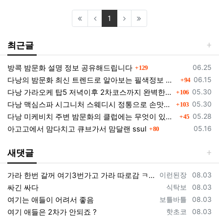
(current)
1
최근글
댓글
등록일
방콕 밤문화 설명 정보 공유해드립니다
06.25
129
댓글
등록일
다낭의 밤문화 최신 트렌드로 알아보는 필색정보 모음
06.15
94
댓글
등록일
다낭 가라오케 탑5 저녁이후 2차코스까지 완벽한곳들 소개
05.30
106
댓글
등록일
다낭 맥심스파 시그니처 스웨디시 정통으로 손맛을 느껴보세요.
05.30
103
댓글
등록일
다낭 미케비치 주변 밤문화의 클럽에는 무엇이 있을까?
05.28
45
댓글
등록일
아고고에서 맘다치고 큐브가서 맘달랜 ssul
05.16
80
새댓글
등록자
등록일
가라 한번 갈꺼 여기3번가고 가라 따로감 ㅋㅋ
이런된장
08.03
등록자
등록일
싸긴 싸다
식탁보
08.03
등록자
등록일
여기는 애들이 어려서 좋음
보틀바틀
08.03
등록자
등록일
여기 애들은 2차가 안되죠 ?
핫초코
08.03