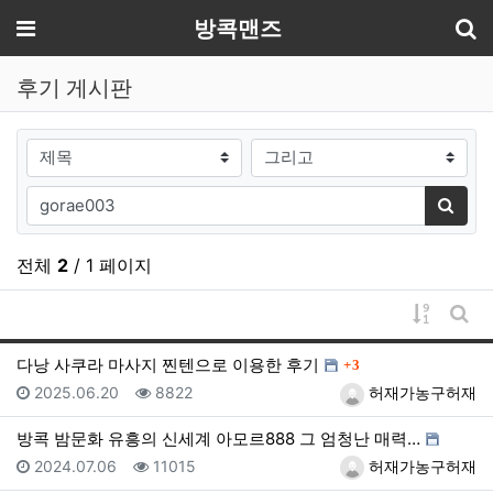
기
메뉴
방콕맨즈
후기 게시판
검색대상
검색어
검색
전체
2
/ 1 페이지
게시물 
게시
댓글
다낭 사쿠라 마사지 찐텐으로 이용한 후기
3
등록일
조회
등록자
2025.06.20
8822
허재가농구허재
방콕 밤문화 유흥의 신세계 아모르888 그 엄청난 매력…
등록일
조회
등록자
2024.07.06
11015
허재가농구허재