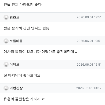
건물 전체 가라오케 좋다
핫초코님의 댓글
작성일
핫초코
2026.06.01 19:51
방음 솔직히 신경 안써도 될듯
보틀바틀님의 댓글
작성일
보틀바틀
2026.06.01 19:51
어차피 목적이 같으니까 어딜가도 좋긴할텐데 ..
식탁보님의 댓글
작성일
식탁보
2026.06.01 19:51
전 마지막이 좋아보여요
이런된장님의 댓글
작성일
이런된장
2026.06.01 19:52
유흥의 끝판왕은 가라지 ㅎ