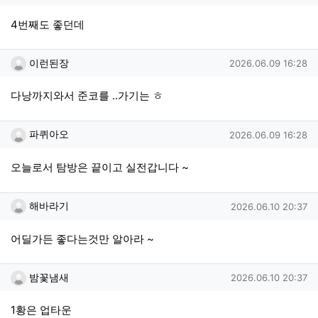
4번째도 좋던데
이런된장님의 댓글
작성일
이런된장
2026.06.09 16:28
다낭까지와서 준코를 ..가기는 ㅎ
파퀴아오님의 댓글
작성일
파퀴아오
2026.06.09 16:28
오늘로서 탐방은 끝이고 실전갑니다 ~
해바라기님의 댓글
작성일
해바라기
2026.06.10 20:37
어딜가든 좋다는것만 알아라 ~
밤꽃냄새님의 댓글
작성일
밤꽃냄새
2026.06.10 20:37
1황은 업타운