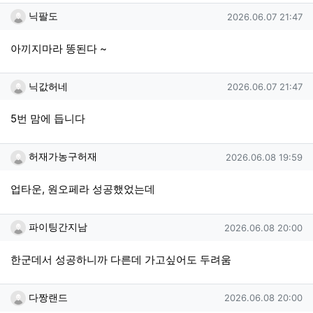
닉팔도님의 댓글
작성일
닉팔도
2026.06.07 21:47
아끼지마라 똥된다 ~
닉값허네님의 댓글
작성일
닉값허네
2026.06.07 21:47
5번 맘에 듭니다
허재가농구허재님의 댓글
작성일
허재가농구허재
2026.06.08 19:59
업타운, 원오페라 성공했었는데
파이팅간지남님의 댓글
작성일
파이팅간지남
2026.06.08 20:00
한군데서 성공하니까 다른데 가고싶어도 두려움
다짱랜드님의 댓글
작성일
다짱랜드
2026.06.08 20:00