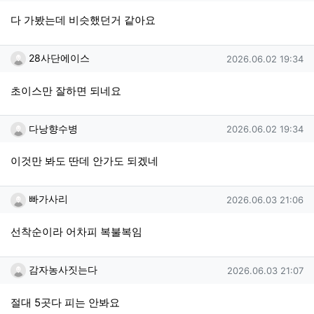
다 가봤는데 비슷했던거 같아요
28사단에이스님의 댓글
작성일
28사단에이스
2026.06.02 19:34
초이스만 잘하면 되네요
다낭향수병님의 댓글
작성일
다낭향수병
2026.06.02 19:34
이것만 봐도 딴데 안가도 되겠네
빠가사리님의 댓글
작성일
빠가사리
2026.06.03 21:06
선착순이라 어차피 복불복임
감자농사짓는다님의 댓글
작성일
감자농사짓는다
2026.06.03 21:07
절대 5곳다 피는 안봐요