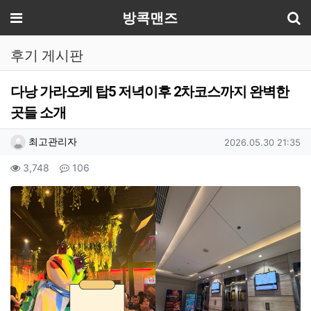
기
메뉴
방콕맨즈
후기 게시판
다낭 가라오케 탑5 저녁이후 2차코스까지 완벽한
곳들 소개
작성자 정보
작성
작성일
최고관리자
2026.05.30 21:35
컨텐츠 정보
조회
댓글
3,748
106
본문