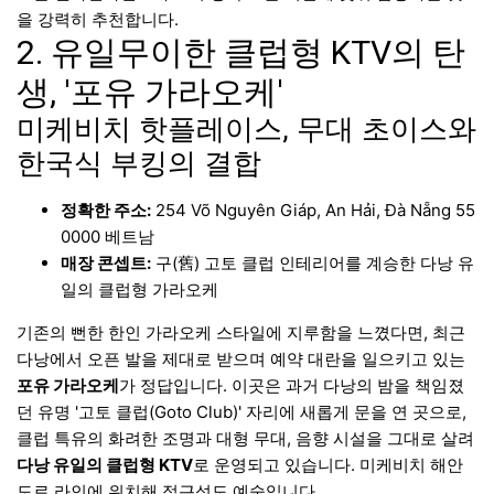
을 강력히 추천합니다.
2. 유일무이한 클럽형 KTV의 탄
생, '포유 가라오케'
미케비치 핫플레이스, 무대 초이스와
한국식 부킹의 결합
정확한 주소:
254 Võ Nguyên Giáp, An Hải, Đà Nẵng 55
0000 베트남
매장 콘셉트:
구(舊) 고토 클럽 인테리어를 계승한 다낭 유
일의 클럽형 가라오케
기존의 뻔한 한인 가라오케 스타일에 지루함을 느꼈다면, 최근
다낭에서 오픈 발을 제대로 받으며 예약 대란을 일으키고 있는
포유 가라오케
가 정답입니다. 이곳은 과거 다낭의 밤을 책임졌
던 유명 '고토 클럽(Goto Club)' 자리에 새롭게 문을 연 곳으로,
클럽 특유의 화려한 조명과 대형 무대, 음향 시설을 그대로 살려
다낭 유일의 클럽형 KTV
로 운영되고 있습니다. 미케비치 해안
도로 라인에 위치해 접근성도 예술입니다.