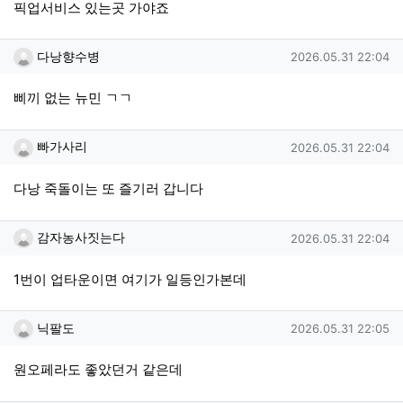
픽업서비스 있는곳 가야죠
다낭향수병님의 댓글
작성일
다낭향수병
2026.05.31 22:04
삐끼 없는 뉴민 ㄱㄱ
빠가사리님의 댓글
작성일
빠가사리
2026.05.31 22:04
다낭 죽돌이는 또 즐기러 갑니다
감자농사짓는다님의 댓글
작성일
감자농사짓는다
2026.05.31 22:04
1번이 업타운이면 여기가 일등인가본데
닉팔도님의 댓글
작성일
닉팔도
2026.05.31 22:05
원오페라도 좋았던거 같은데