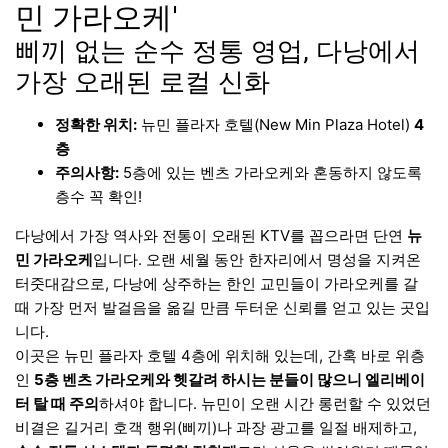
민 가라오케'
삐끼 없는 순수 정통 영업, 다낭에서
가장 오래된 로컬 신화
정확한 위치:
뉴민 플라자 호텔(New Min Plaza Hotel)
4
층
주의사항:
5층에 있는 벤츠 가라오케와 혼동하지 않도록
층수 꼭 확인!
다낭에서 가장 역사와 전통이 오래된 KTV를 꼽으라면 단연
뉴
민 가라오케
입니다. 오랜 세월 동안 한자리에서 명성을 지켜온
터줏대감으로, 다낭에 상주하는 한인 교민들이 가라오케를 갈
때 가장 먼저 발걸음을 옮길 만큼 두터운 신뢰를 얻고 있는 곳입
니다.
이곳은 뉴민 플라자 호텔 4층에 위치해 있는데, 간혹 바로 위층
인
5층 벤츠 가라오케와 헷갈려 하시는 분들이 많으니 엘리베이
터 탈 때 주의
하셔야 합니다. 뉴민이 오랜 시간 롱런할 수 있었던
비결은 길거리 호객 행위(삐끼)나 과장 광고를 일절 배제하고,