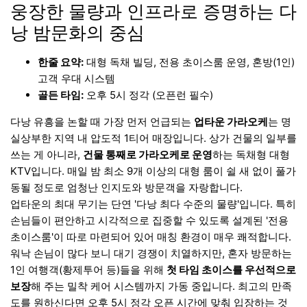
웅장한 물량과 인프라로 증명하는 다
낭 밤문화의 중심
한줄 요약:
대형 독채 빌딩, 전용 초이스룸 운영, 혼방(1인)
고객 우대 시스템
골든 타임:
오후 5시 정각 (오픈런 필수)
다낭 유흥을 논할 때 가장 먼저 언급되는
업타운 가라오케
는 명
실상부한 지역 내 압도적 1티어 매장입니다. 상가 건물의 일부를
쓰는 게 아니라,
건물 통째로 가라오케로 운영
하는 독채형 대형
KTV입니다. 매일 밤 최소 9개 이상의 대형 룸이 쉴 새 없이 풀가
동될 정도로 엄청난 인지도와 방문객을 자랑합니다.
업타운의 최대 무기는 단연 '다낭 최다 수준의 물량'입니다. 특히
손님들이 편안하고 시각적으로 집중할 수 있도록 설계된 '전용
초이스룸'이 따로 마련되어 있어 매칭 환경이 매우 쾌적합니다.
워낙 손님이 많다 보니 대기 경쟁이 치열하지만, 혼자 방문하는
1인 여행객(황제투어 등)들을 위해
첫 타임 초이스를 우선적으로
보장
해 주는 밀착 케어 시스템까지 가동 중입니다. 최고의 만족
도를 원하신다면 오후 5시 정각 오픈 시간에 맞춰 입장하는 것