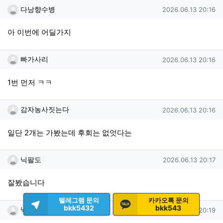
다낭향수병님의 댓글
작성일
다낭향수병
2026.06.13 20:16
아 이번에 어딜가지
빠가사리님의 댓글
작성일
빠가사리
2026.06.13 20:16
1번 먼저 ㅋㅋ
감자농사짓는다님의 댓글
작성일
감자농사짓는다
2026.06.13 20:16
일단 2개는 가봤는데 후회는 없엇다는
닉팔도님의 댓글
작성일
닉팔도
2026.06.13 20:17
잘봤습니다
텔레그램 문의
카카오톡 문의
닉값허네님의 댓글
bkk5432
bkk543
작성일
닉값허네
2026.06.14 20:19