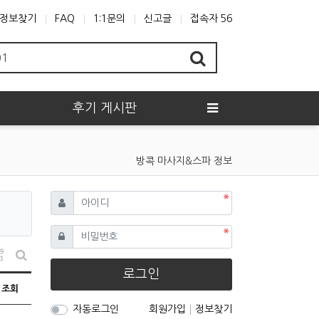
정보찾기
FAQ
1:1문의
신고글
접속자 56
후기 게시판
방콕 마사지&스파 정보
필수
아이디
필수
비밀번호
게시물 정렬
게시판 검색
로그인
조회
자동로그인
회원가입
정보찾기