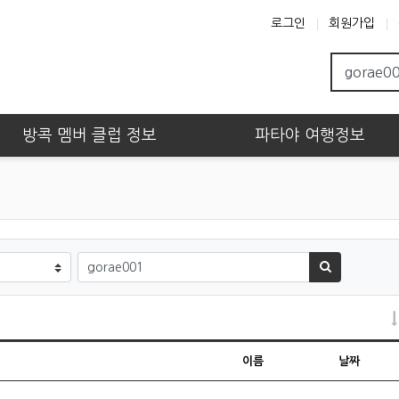
로그인
회원가입
방콕 멤버 클럽 정보
파타야 여행정보
검색어
검색하기
이름
날짜